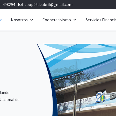
 - 498294
coop26deabril@gmail.com
io
Nosotros
Cooperativismo
Servicios Financi
 dando
Nacional de