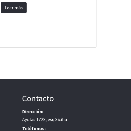
Leer más
Contacto
Dirección:
Ayolas 1728, esq Sicilia
Teléfonos: